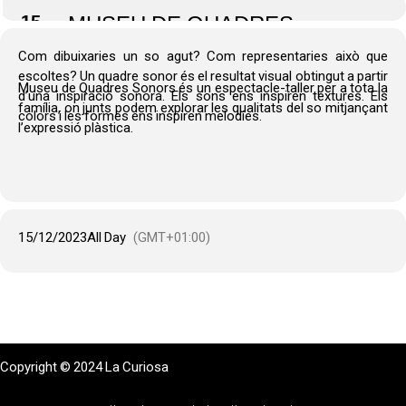
15
MUSEU DE QUADRES
SONORS, CENTRE CÍVIC
Com dibuixaries un so agut? Com representaries això que
SANT MARTÍ, BCN 18.00
escoltes? Un quadre sonor és el resultat visual obtingut a partir
Museu de Quadres Sonors és un espectacle-taller per a tota la
d’una inspiració sonora. Els sons ens inspiren textures. Els
família, on junts podem explorar les qualitats del so mitjançant
colors i les formes ens inspiren melodies.
l’expressió plàstica.
15/12/2023
All Day
(GMT+01:00)
Copyright © 2024 La Curiosa