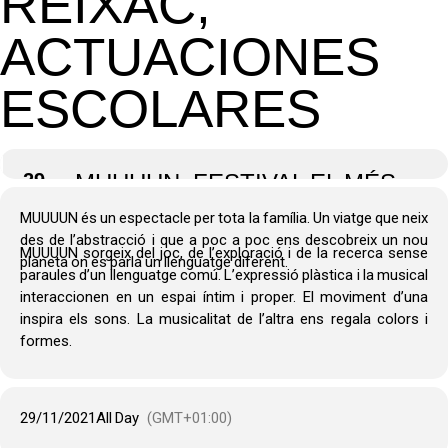
REIXAC,
ACTUACIONES
ESCOLARES
29
MUUUUN, FESTIVAL EL MÉS
PETIT DE TOTS, TEATRE
MUUUUN és un espectacle per tota la família. Un viatge que neix
MUNICIPAL MONTCADA I
des de l’abstracció i que a poc a poc ens descobreix un nou
MUUUUN sorgeix del joc, de l’exploració i de la recerca sense
planeta on es parla un llenguatge diferent.
REIXAC, ACTUACIONES
paraules d’un llenguatge comú. L’expressió plàstica i la musical
ESCOLARES
interaccionen en un espai íntim i proper. El moviment d’una
inspira els sons. La musicalitat de l’altra ens regala colors i
formes.
29/11/2021
All Day
(GMT+01:00)