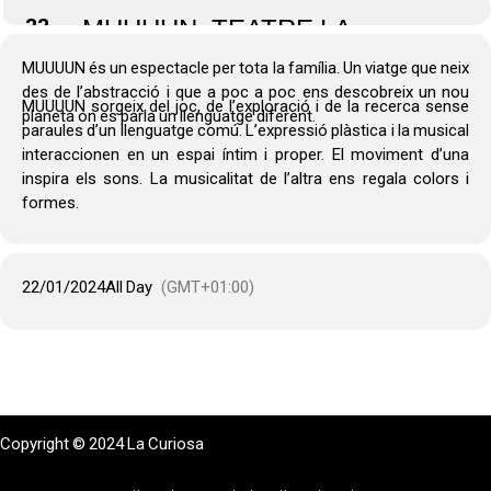
22
MUUUUN, TEATRE LA
GORGA, PALAMÓS,
MUUUUN és un espectacle per tota la família. Un viatge que neix
ACTUACIONS ESCOLARS
des de l’abstracció i que a poc a poc ens descobreix un nou
MUUUUN sorgeix del joc, de l’exploració i de la recerca sense
planeta on es parla un llenguatge diferent.
paraules d’un llenguatge comú. L’expressió plàstica i la musical
interaccionen en un espai íntim i proper. El moviment d’una
inspira els sons. La musicalitat de l’altra ens regala colors i
formes.
22/01/2024
All Day
(GMT+01:00)
Copyright © 2024 La Curiosa