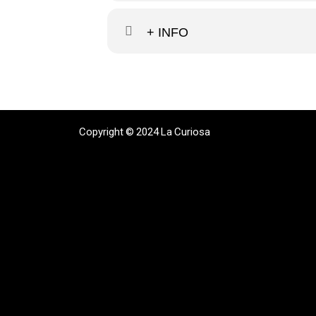
+ INFO
Copyright © 2024 La Curiosa
Photo:
left-photography.com
Website:
elpetitkraken.com