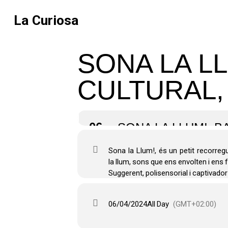
La Curiosa
SONA LA L
CULTURAL,
06
SONA LA LLUM!, 
Sona la Llum!, és un petit recorreg
la llum, sons que ens envolten i ens fa
Suggerent, polisensorial i captivador
06/04/2024
All Day
(GMT+02:00)