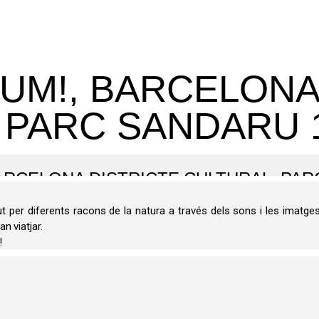
LUM!, BARCELONA
 PARC SANDARU 1
BARCELONA DISTRICTE CULTURAL, PAR
ut per diferents racons de la natura a través dels sons i les imatge
n viatjar.
!