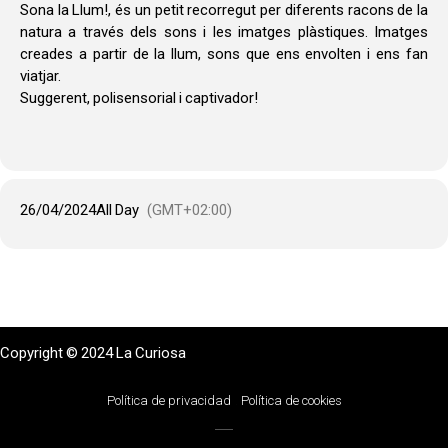
MIL MANERES, ALCOLETGE
Sona la Llum!, és un petit recorregut per diferents racons de la
11.00
natura a través dels sons i les imatges plàstiques. Imatges
creades a partir de la llum, sons que ens envolten i ens fan
viatjar.
Suggerent, polisensorial i captivador!
26/04/2024
All Day
(GMT+02:00)
Copyright © 2024 La Curiosa
Política de privacidad
Política de cookies