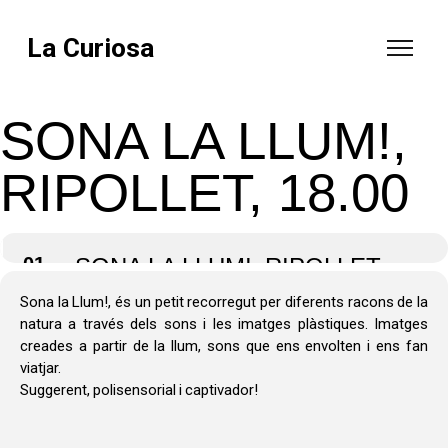
La Curiosa
SONA LA LLUM!,
RIPOLLET, 18.00
01
SONA LA LLUM!, RIPOLLET,
18.00
Sona la Llum!, és un petit recorregut per diferents racons de la
natura a través dels sons i les imatges plàstiques. Imatges
creades a partir de la llum, sons que ens envolten i ens fan
viatjar.
Suggerent, polisensorial i captivador!