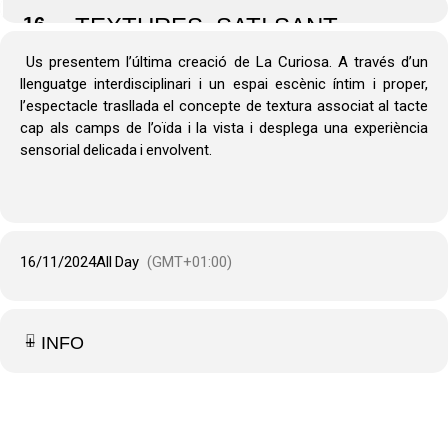
16
TEXTURES, SAT! SANT
ANDREU TEATRE BCN,
Us presentem l’última creació de La Curiosa. A través d’un
FESTIVAL ELPETIT 16.30 I
llenguatge interdisciplinari i un espai escènic íntim i proper,
l’espectacle trasllada el concepte de textura associat al tacte
18.00
cap als camps de l’oïda i la vista i desplega una experiència
sensorial delicada i envolvent.
16/11/2024
All Day
(GMT+01:00)
+ INFO