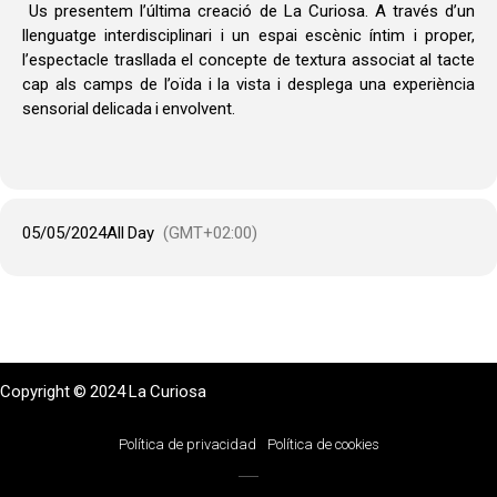
AUDITORI DE CARDEDEU,
Us presentem l’última creació de La Curiosa. A través d’un
16.30 I 18.00
llenguatge interdisciplinari i un espai escènic íntim i proper,
l’espectacle trasllada el concepte de textura associat al tacte
cap als camps de l’oïda i la vista i desplega una experiència
sensorial delicada i envolvent.
05/05/2024
All Day
(GMT+02:00)
Copyright © 2024 La Curiosa
Política de privacidad
Política de cookies