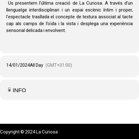
PATRONAT, LA GARRIGA,
Us presentem l’última creació de La Curiosa. A través d’un
16.00 I 17.30
llenguatge interdisciplinari i un espai escènic íntim i proper,
l’espectacle trasllada el concepte de textura associat al tacte
cap als camps de l’oïda i la vista i desplega una experiència
sensorial delicada i envolvent.
14/01/2024
All Day
(GMT+01:00)
+ INFO
Copyright © 2024 La Curiosa