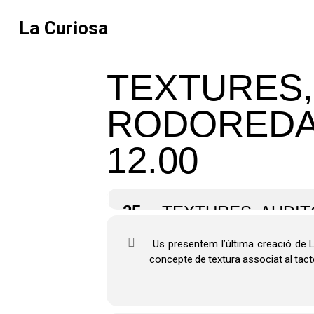
La Curiosa
TEXTURES,
RODOREDA, 
12.00
25
TEXTURES, AUDITO
Us presentem l’última creació de La 
concepte de textura associat al tacte