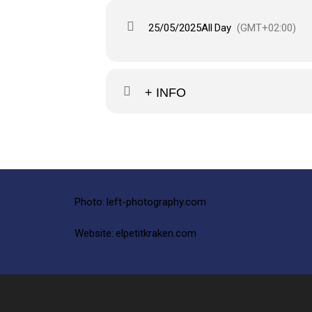
25/05/2025
All Day
(GMT+02:00)
+ INFO
Photo:
left-photography.com
Website:
elpetitkraken.com