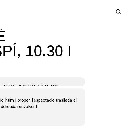
È
, 10.30 I
Í, 10.30 I 12.00
 íntim i proper, l’espectacle trasllada el
 delicada i envolvent.