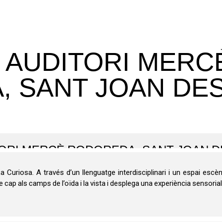
 AUDITORI MERC
SANT JOAN DESPÍ
RI MERCÈ RODOREDA, SANT JOAN DESP
Curiosa. A través d’un llenguatge interdisciplinari i un espai escènic
 cap als camps de l’oïda i la vista i desplega una experiència sensorial