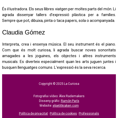
És il·lustradora. Els seus llibres viatgen per moltes parts del món. Li
agrada dissenyar tallers d’expressió plàstica per a famílies.
Sempre que pot, dibuixa, pinta o taca papers, sola o acompanyada.
Claudia Gómez
Interpreta, crea i ensenya música. El seu instrument és el piano.
Com que és molt curiosa, li agrada buscar noves sonoritats
amagades a les joguines, els objectes i altres instruments
musicals. Es diverteix especialment quan les arts juguen juntes i
busquen llenguatges comuns. L’expressió és la seva recerca.
Copyright © 2025 La Curiosa
Fotografia i vídeo: Àlex Rademakers
Disseny gràfic:
Ramón París
Website:
elpetitkraken.com
Política de privacitat
·
Política de cookies
·
Professionals