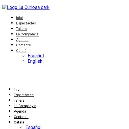
Inici
Espectacles
Tallers
La Companyia
Agenda
Contacte
Català
Español
English
Inici
Espectacles
Tallers
La Companyia
Agenda
Contacte
Català
Español